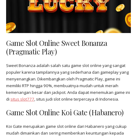
Game Slot Online Sweet Bonanza
(Pragmatic Play)
Sweet Bonanza adalah salah satu game slot online yang sangat
populer karena tampilannya yang sederhana dan gameplay yang
menyenangkan. Dikembangkan oleh Pragmatic Play, game ini
memiliki RTP hingga 90%, membuatnya mudah untuk meraih
kemenangan besar dan jackpot. Anda dapat menemukan game ini
di
situs slot777
, situs judi slot online terpercaya di Indonesia.
Game Slot Online Koi Gate (Habanero)
Koi Gate merupakan game slot online dari Habanero yang cukup
mudah dimainkan dan sering memberikan keuntungan kepada