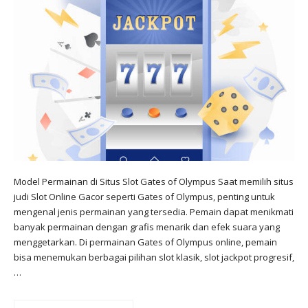
Model Permainan di Situs Slot Gates of Olympus Saat memilih situs
judi Slot Online Gacor seperti Gates of Olympus, penting untuk
mengenal jenis permainan yang tersedia. Pemain dapat menikmati
banyak permainan dengan grafis menarik dan efek suara yang
menggetarkan. Di permainan Gates of Olympus online, pemain
bisa menemukan berbagai pilihan slot klasik, slot jackpot progresif,
…