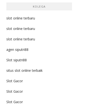
KOLEGA
slot online terbaru
slot online terbaru
slot online terbaru
agen siputri88
Slot siputri88
situs slot online terbaik
Slot Gacor
Slot Gacor
Slot Gacor