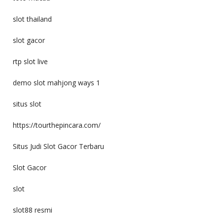
slot thailand
slot gacor
rtp slot live
demo slot mahjong ways 1
situs slot
https://tourthepincara.com/
Situs Judi Slot Gacor Terbaru
Slot Gacor
slot
slot88 resmi