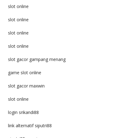
slot online
slot online
slot online
slot online
slot gacor gampang menang
game slot online
slot gacor maxwin
slot online
login srikandi88
link alternatif siputri88